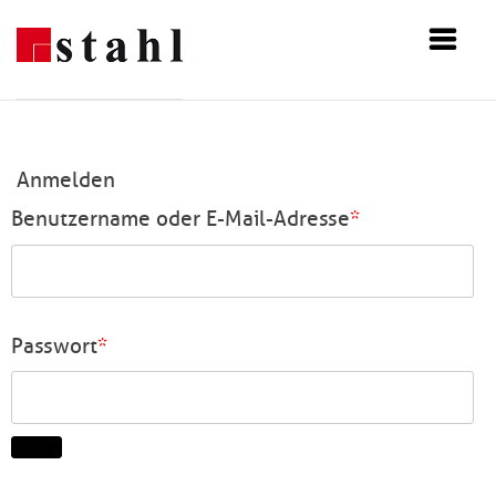
Zum
Inhalt
springen
Anmelden
Erforderlich
Benutzername oder E-Mail-Adresse
*
Erforderlich
Passwort
*